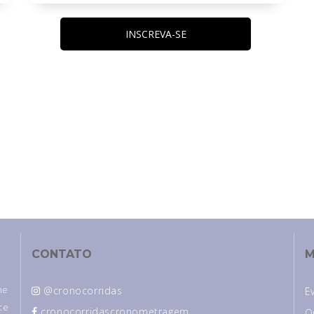
INSCREVA-SE
CONTATO
M
ne
@cronocorridas
E
ce
cronocorridascronometragem
O