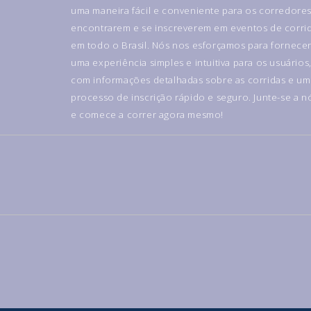
uma maneira fácil e conveniente para os corredore
encontrarem e se inscreverem em eventos de corri
em todo o Brasil. Nós nos esforçamos para fornece
uma experiência simples e intuitiva para os usuários
com informações detalhadas sobre as corridas e um
processo de inscrição rápido e seguro. Junte-se a n
e comece a correr agora mesmo!