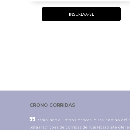
INSCREVA-SE
CRONO CORRIDAS
Bem-vindo à Crono Corridas, o seu destino onli
para inscrições de corridas de rua! Nosso site ofere